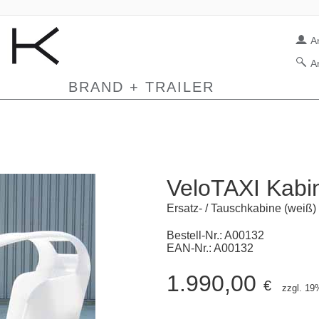
A
A
BRAND + TRAILER
VeloTAXI Kabi
Ersatz- / Tauschkabine (weiß)
Bestell-Nr.: A00132
EAN-Nr.: A00132
1.990,00
€
zzgl. 1