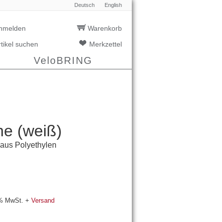
Deutsch
English
nmelden
Warenkorb
rtikel suchen
Merkzettel
VeloBRING
ne (weiß)
 aus Polyethylen
9% MwSt.
+
Versand